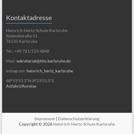
Kontaktadresse
Heinrich-Hertz-Schule Karlsruhe
Südendstraße 51
76135 Karlsruhe
Tel.: +49 721/133-4848
Mail:
sekretariat@hhs.karlsruhe.de
Instagram:
heinrich_hertz_karlsruhe
48°59'53.3"N 8°23'01.0"E
Anfahrt/Anreise
Impressum
|
Datenschutzerklärung
Copyright © 2026
Heinrich-Hertz-Schule Karlsruhe