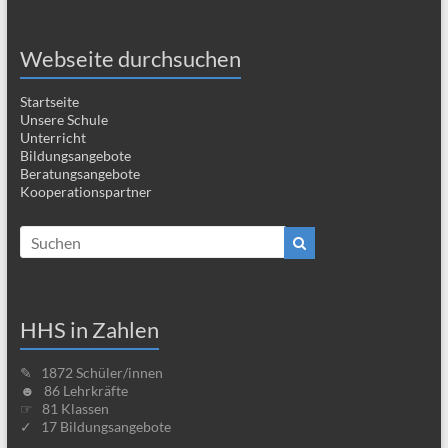
16.50
–
16.55
Pause
Uhr
Webseite durchsuchen
16.55
–
17.40
12. Unterrichtsstunde
Uhr
Startseite
17.40
–
17.45
Pause
Unsere Schule
Uhr
Unterricht
Bildungsangebote
Beratungsangebote
Kooperationspartner
HHS in Zahlen
✎ 1872 Schüler/innen
☻ 86 Lehrkräfte
☞ 81 Klassen
✓ 17 Bildungsangebote