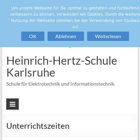
Um unsere Webseite für Sie optimal zu gestalten und fortlaufend
+49 721/133-4848
sekretariat@hhs.karlsruhe.de
verbessern zu können, verwenden wir Cookies. Durch die weiter
Nutzung der Webseite stimmen Sie der Verwendung von Cookies
zu!
OK
Ablehnen
Weiterlesen
Heinrich-Hertz-Schule
Karlsruhe
Schule für Elektrotechnik und Informationstechnik
Unterrichtszeiten