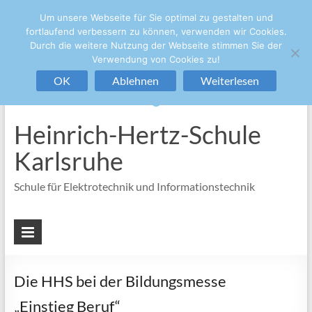
Um unsere Webseite für Sie optimal zu gestalten und
+49 721/133-4848
sekretariat@hhs.karlsruhe.de
fortlaufend verbessern zu können, verwenden wir Cookies.
Durch die weitere Nutzung der Webseite stimmen Sie der
Verwendung von Cookies zu!
OK
Ablehnen
Weiterlesen
Heinrich-Hertz-Schule
Karlsruhe
Schule für Elektrotechnik und Informationstechnik
Die HHS bei der Bildungsmesse
„Einstieg Beruf“