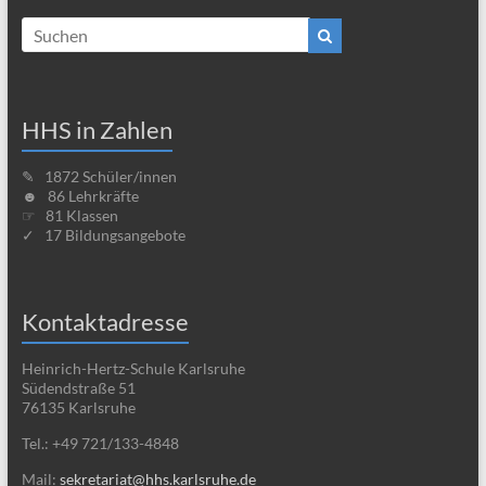
Kooperationspartner
HHS in Zahlen
✎ 1872 Schüler/innen
☻ 86 Lehrkräfte
☞ 81 Klassen
✓ 17 Bildungsangebote
Kontaktadresse
Heinrich-Hertz-Schule Karlsruhe
Südendstraße 51
76135 Karlsruhe
Tel.: +49 721/133-4848