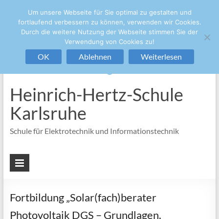
Um unsere Webseite für Sie optimal zu gestalten und
+49 721/133-4848
sekretariat@hhs.karlsruhe.de
fortlaufend verbessern zu können, verwenden wir Cookies.
Durch die weitere Nutzung der Webseite stimmen Sie der
Verwendung von Cookies zu!
OK
Ablehnen
Weiterlesen
Heinrich-Hertz-Schule
Karlsruhe
Schule für Elektrotechnik und Informationstechnik
Fortbildung „Solar(fach)berater
Photovoltaik DGS – Grundlagen,