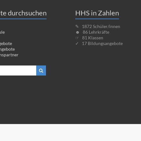
te durchsuchen
HHS in Zahlen
✎ 1872 Schüler/innen
ule
☻ 86 Lehrkräfte
☞ 81 Klassen
gebote
✓ 17 Bildungsangebote
ngebote
nspartner