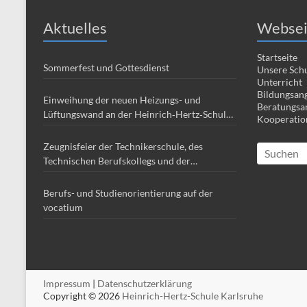
Aktuelles
Websei
Startseite
Sommerfest und Gottesdienst
Unsere Sch
Unterricht
Bildungsan
Einweihung der neuen Heizungs- und
Beratungsa
Lüftungswand an der Heinrich‑Hertz‑Schule
Kooperatio
Karlsruhe
Zeugnisfeier der Technikerschule, des
Technischen Berufskollegs und der
Berufsfachschule
Berufs- und Studienorientierung auf der
vocatium
Impressum
|
Datenschutzerklärung
Copyright © 2026
Heinrich-Hertz-Schule Karlsruhe