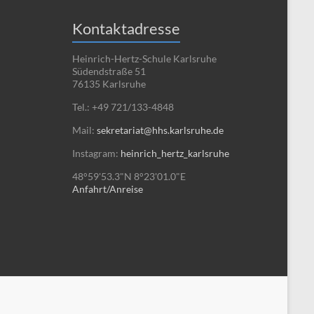
Kontaktadresse
Heinrich-Hertz-Schule Karlsruhe
Südendstraße 51
76135 Karlsruhe
Tel.: +49 721/133-4848
Mail:
sekretariat@hhs.karlsruhe.de
Instagram:
heinrich_hertz_karlsruhe
48°59'53.3"N 8°23'01.0"E
Anfahrt/Anreise