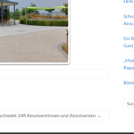
HHS
Schu
Ansc
Ein B
Gast
„Moto
Rapa
Bünd
schiedet 248 Absolventinnen und Absolventen
→