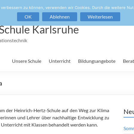
nd verbessern zu können, verwenden wir Cookies. Durch die weitere N
OK
Ablehnen
Weiterlesen
Schule Karlsruhe
ationstechnik
Unsere Schule
Unterricht
Bildungsangebote
Bera
a
ium der Heinrich-Hertz-Schule auf den Weg zur Klima
Neu
hrerinnen und Lehrer über nachhaltige Entwicklung zu
 Unterricht mit Klassen behandelt werden kann.
Somm