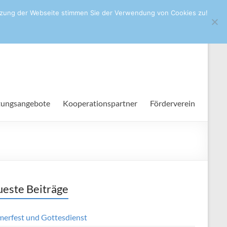
utzung der Webseite stimmen Sie der Verwendung von Cookies zu!
+49 721/133-4848
sekretariat@hhs.karlsruhe.de
tungsangebote
Kooperationspartner
Förderverein
este Beiträge
erfest und Gottesdienst