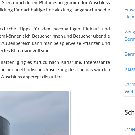
a Arena und deren Bildungsprogramm. Im Anschluss
Einw
ildung für nachhaltige Entwicklung“ angehört und die
Hein
ktische Tipps für den nachhaltigen Einkauf und
Zeugn
em können sich Besucherinnen und Besucher über die
Beru
m Außenbereich kann man beispielweise Pflanzen und
tes Klima sinnvoll sind.
Beru
hatten, ging es zurück nach Karlsruhe. Interessante
Klas
ische und methodische Umsetzung des Themas wurden
bschluss angeregt diskutiert.
„Armu
Wett
Sch
„Mee