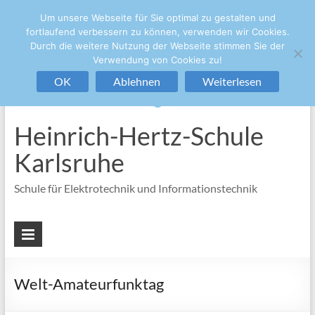
Um unsere Webseite für Sie optimal zu gestalten und
+49 721/133-4848
sekretariat@hhs.karlsruhe.de
fortlaufend verbessern zu können, verwenden wir Cookies.
Durch die weitere Nutzung der Webseite stimmen Sie der
Verwendung von Cookies zu!
OK
Ablehnen
Weiterlesen
Heinrich-Hertz-Schule
Karlsruhe
Schule für Elektrotechnik und Informationstechnik
Welt-Amateurfunktag