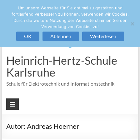
Um unsere Webseite für Sie optimal zu gestalten und
+49 721/133-4848
sekretariat@hhs.karlsruhe.de
fortlaufend verbessern zu können, verwenden wir Cookies.
Durch die weitere Nutzung der Webseite stimmen Sie der
Verwendung von Cookies zu!
OK
Ablehnen
Weiterlesen
Heinrich-Hertz-Schule
Karlsruhe
Schule für Elektrotechnik und Informationstechnik
Autor:
Andreas Hoerner